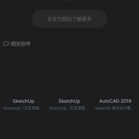
去官方网站了解更多
相关软件
SketchUp
SketchUp
AutoCAD 2019
SketchUp（又名草图大师）是一款3D模型设计软件，可以极其快速和方便地对三维创意进行创建、观察和修改，是专门为配合设计人员的设计过程而研发的。同时可以导出透视图、DWG或DXF格式的2D向量文件等尺寸正确的平面图形。它是一款超级优秀的建筑草图工具，简单易学强大。
SketchUp（又名草图大师）是一款3D模型设计软件，可以极其快速和方便地对三维创意进行创建、观察和修改，是专门为配合设计人员的设计过程而研发的。同时可以导出透视图、DWG或DXF格式的2D向量文件等尺寸正确的平面图形。它是一款超级优秀的建筑草图工具，简单易学强大。
AutoCAD 是专业计算机辅助设计软件，用于二维绘图、详细绘制、设计文档和基本三维设计，广泛应用于室内设计、机械设计、工业制图、工程制图、土木建筑、装饰装潢、服装加工等多个行业领域。