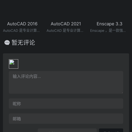
AutoCAD 2016
AutoCAD 2021
Enscape 3.3
AutoCAD 是专业计算机辅助设计软件，用于二维绘图、详细绘制、设计文档和基本三维设计，广泛应用于室内设计、机械设计、工业制图、工程制图、土木建筑、装饰装潢、服装加工等多个行业领域。
AutoCAD 是专业计算机辅助设计软件，用于二维绘图、详细绘制、设计文档和基本三维设计，广泛应用于室内设计、机械设计、工业制图、工程制图、土木建筑、装饰装潢、服装加工等多个行业领域。
Enscape ，是一款强大的渲染器，用于AUTODESKREVIT，Sketchup，Rhinoceros和Archicad的实时渲染.
暂无评论