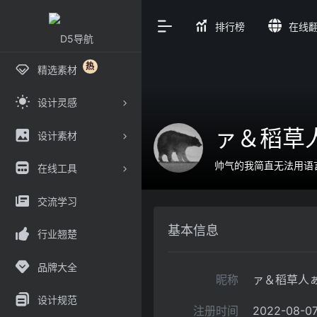
排行榜
在线
热
精选素材
设计灵感
ァ＆稻草
设计素材
帅气的我简直无法用语
在线工具
交流学习
基本信息
行业翘楚
品牌大全
昵称
ァ＆稻草人
设计规范
注册时间
2022-08-07