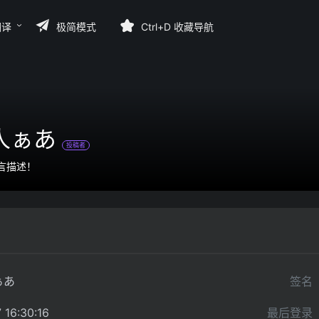
翻译
极简模式
Ctrl+D 收藏导航
人ぁあ
投稿者
言描述！
ぁあ
签名
 16:30:16
最后登录