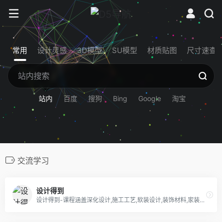
常用
设计灵感
3D模型
SU模型
材质贴图
尺寸速查
站内
百度
搜狗
Bing
Google
淘宝
交流学习
设计得到
设计得到-课程涵盖深化设计,施工工艺,软装设计,装饰材料,家装设计,施工图设计,室内设计师培训,软装设计师培训,效果图培训, cad教程,三维建模等