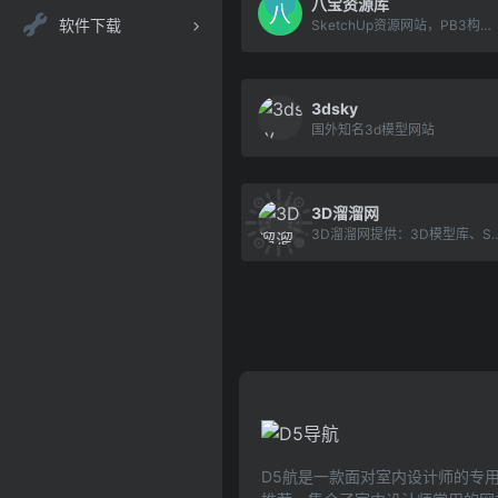
八宝资源库
软件下载
SketchUp资源网站，PB3构件库、动态组件库、贴图材质库。
3dsky
国外知名3d模型网站
3D溜溜网
3D溜溜网提供：3D模型库、SU模型库、3D贴图材质、3DMax脚本光域网免费高速下载，国内外数万精品稀缺3D素材，纯手工整理，
D5航是一款面对室内设计师的专