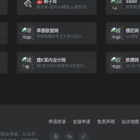
刷子库
3ddd
荐
刷子库-提供3d模型,su模型,材质贴图,cad图纸,软件/插件等素材下载.是帮助设计师提升工作效率,学习成长的交流社区.
俄罗斯
草图联盟网
模匠网
草图联盟网专注于室内设计、建筑设计及景观设计领域,旨在发布最新的 Sketchup模型库、skp模型、并提供海量高精度Enscape模型库,及材质库，SU模型免费下载,致力于打造精品草图大师资源网站。
建E室内设计网
欧模网
每小时更新，找模型上3D溜溜网，全站hold的住你！ ----www.3d66.com
建E室内设计网是专业的室内设计资源平台,每天更新大量3dmax模型,3d模型,3dmax模型下载,原创3d模型,3d模型下载,施工图,3d贴图材质,3d模型库等设计素材,均由国内顶尖设计公司和3D模型效果图公司上传发布,是300万设计师办公首选网站
3D设计
申请收录
友链申请
免责声明
站点地图
用网址导航，公众号