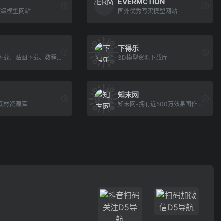
EVERMOTION
顶级模型网站
国外优秀写实模型网站
下得乐
3D模型下载、贴图下载、教程下载
3D模型资源下载库
知末网
素材资源库
知末网-拥有近500万效果图作品,提供3d模型,su模型,材质贴图,cad图纸,软件/插件等素材下载.是帮助设计师提升工作效率,学习成长,开拓眼界的交流社区.