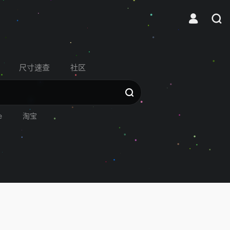
尺寸速查
社区
e
淘宝