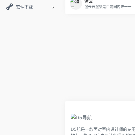
渲云
软件下载
渲云云渲染是目前国内唯一一家全面拥抱公有云的云渲染农场,致力于为效果图用户和影视动画用户提供专业高效的自助式云渲染服务.渲云云渲染农场按照核小时计费,能够无缝对接3d Max软件,支持vray渲染器、corona渲染器.《长津湖》、《金刚川》、《我和我的祖国》及《诛仙I》等热门大片的后期渲染任务,均由渲云担纲.
D5航是一款面对室内设计师的专