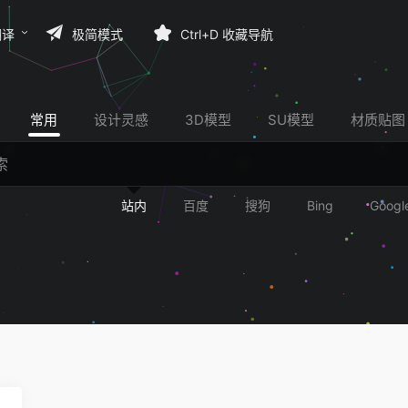
翻译
极简模式
Ctrl+D 收藏导航
常用
设计灵感
3D模型
SU模型
材质贴图
站内
百度
搜狗
Bing
Googl