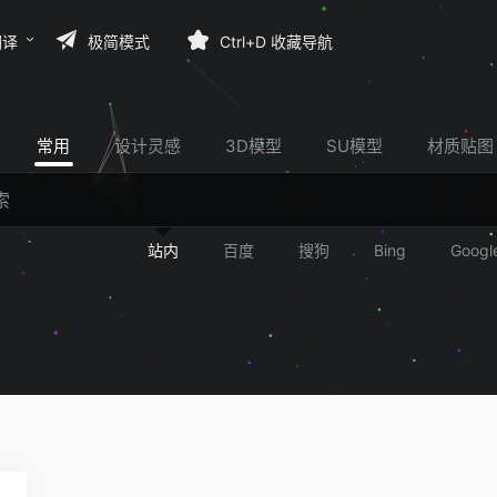
翻译
极简模式
Ctrl+D 收藏导航
常用
设计灵感
3D模型
SU模型
材质贴图
站内
百度
搜狗
Bing
Googl