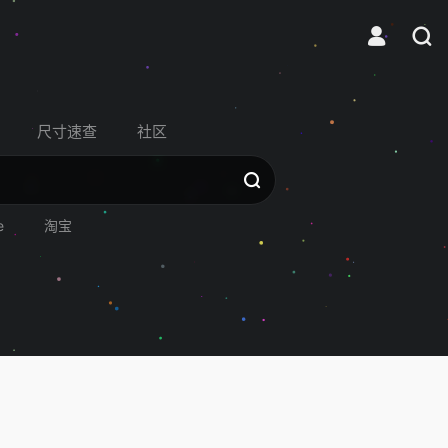
尺寸速查
社区
e
淘宝