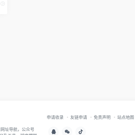
申请收录
友链申请
免责声明
站点地图
用网址导航，公众号