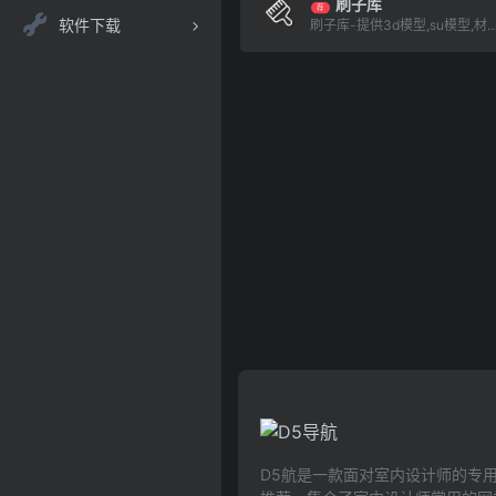
刷子库
荐
软件下载
刷子库-提供3d模型,su模型,材质贴图,cad图纸,软件/插件等素材下载.是帮助设计师提升工作
D5航是一款面对室内设计师的专