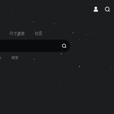
尺寸速查
社区
e
淘宝