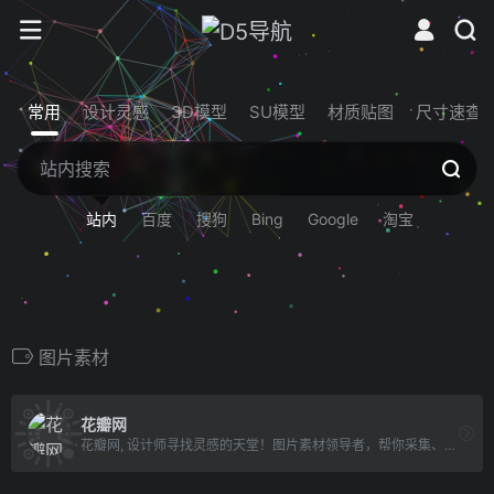
常用
设计灵感
3D模型
SU模型
材质贴图
尺寸速查
站内
百度
搜狗
Bing
Google
淘宝
图片素材
花瓣网
花瓣网, 设计师寻找灵感的天堂！图片素材领导者，帮你采集、发现网络上你喜欢的事物。你可以用它收集灵感,保存有用的素材,计划旅行,晒晒自己想要的东西