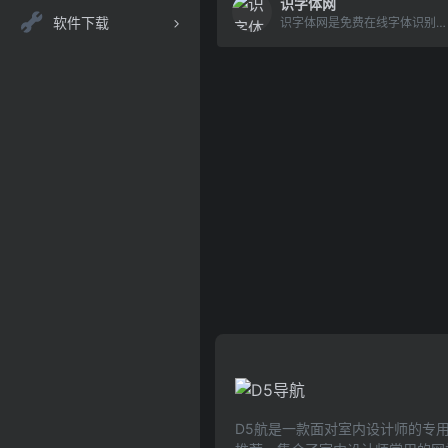
识字体网
软件下载
识字体网是免费在线字体识别、品牌识别、字体下载、字体搜索和问答社区网站，免费下载Windows、macOS、Linux、Android、iOS/iPad/iPhone字体识别扫一扫软件。无人值守的自动识别和自动/手动拼字，结合人工智能、大数据和搜索技术，可快速识别中文、英文、日文、韩文等全球文字，帮您购买与使用合规字体避免字体侵权风险。
D5航是一款面对室内设计师的专