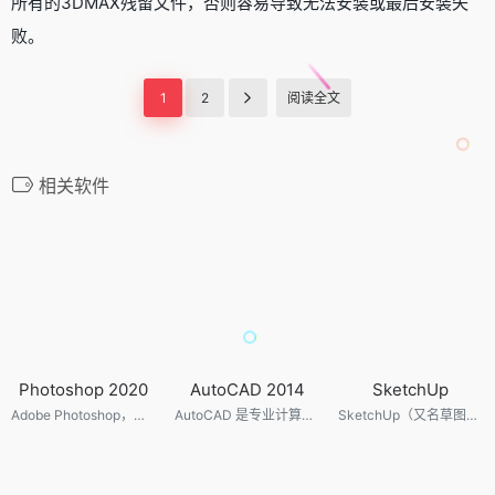
所有的3DMAX残留文件，否则容易导致无法安装或最后安装失
败。
1
2
阅读全文
相关软件
Photoshop 2020
AutoCAD 2014
SketchUp
Adobe Photoshop，简称“PS”，是由Adobe Systems开发和发行的图像处理软件。该软件主要处理以像素所构成的数字图像。使用其众多的编修与绘图工具，可以有效地进行图片编辑工作。ps有很多功能，在图像、图形、文字、视频、出版等各方面都有涉及。
AutoCAD 是专业计算机辅助设计软件，用于二维绘图、详细绘制、设计文档和基本三维设计，广泛应用于室内设计、机械设计、工业制图、工程制图、土木建筑、装饰装潢、服装加工等多个行业领域。
SketchUp（又名草图大师）是一款3D模型设计软件，可以极其快速和方便地对三维创意进行创建、观察和修改，是专门为配合设计人员的设计过程而研发的。同时可以导出透视图、DWG或DXF格式的2D向量文件等尺寸正确的平面图形。它是一款超级优秀的建筑草图工具，简单易学强大。