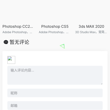
Photoshop CC2018
Photoshop CS5
3ds MAX 2020
Adobe Photoshop，简称“PS”，是由Adobe Systems开发和发行的图像处理软件。该软件主要处理以像素所构成的数字图像。使用其众多的编修与绘图工具，可以有效地进行图片编辑工作。ps有很多功能，在图像、图形、文字、视频、出版等各方面都有涉及。
Adobe Photoshop，简称“PS”，是由Adobe Systems开发和发行的图像处理软件。该软件主要处理以像素所构成的数字图像。使用其众多的编修与绘图工具，可以有效地进行图片编辑工作。ps有很多功能，在图像、图形、文字、视频、出版等各方面都有涉及。
3D Studio Max，常简称为3d Max或3ds MAX，是Discreet公司开发的（后被Autodesk公司合并）基于PC系统的三维动画渲染和制作软件。广泛应用于广告、影视、工业设计、建筑设计、多媒体制作、游戏、辅助教学以及工程可视化等领域。
暂无评论