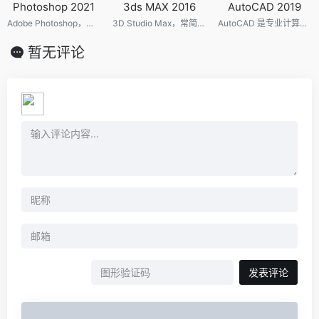
Photoshop 2021
3ds MAX 2016
AutoCAD 2019
Adobe Photoshop，简称“PS”，是由Adobe Systems开发和发行的图像处理软件。该软件主要处理以像素所构成的数字图像。使用其众多的编修与绘图工具，可以有效地进行图片编辑工作。ps有很多功能，在图像、图形、文字、视频、出版等各方面都有涉及。
3D Studio Max，常简称为3d Max或3ds MAX，是Discreet公司开发的（后被Autodesk公司合并）基于PC系统的三维动画渲染和制作软件。广泛应用于广告、影视、工业设计、建筑设计、多媒体制作、游戏、辅助教学以及工程可视化等领域。
AutoCAD 是专业计算机辅助设计软件，用于二维绘图、详细绘制、设计文档和基本三维设计，广泛应用于室内设计、机械设计、工业制图、工程制图、土木建筑、装饰装潢、服装加工等多个行业领域。
暂无评论
发表评论