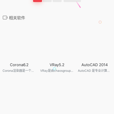
相关软件
Corona6.2
VRay5.2
AutoCAD 2014
Corona渲染器是一个现代的高性能(非)偏向照片真实感渲染器，可用于欧特克3dsMax，Maxon Cinema 4D，并作为一个独立的应用程序。
VRay是由chaosgroup和asgvis公司出品，中国由曼恒公司负责推广的一款高质量渲染软件。VRay是目前业界最受欢迎的渲染引擎。基于V-Ray 内核开发的有VRay for 3ds max、Maya、Sketchup、Rhino等诸多版本，为不同领域的优秀3D建模软件提供了高质量的图片和动画渲染。
AutoCAD 是专业计算机辅助设计软件，用于二维绘图、详细绘制、设计文档和基本三维设计，广泛应用于室内设计、机械设计、工业制图、工程制图、土木建筑、装饰装潢、服装加工等多个行业领域。