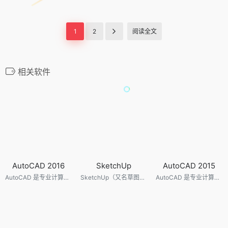
1
2
阅读全文
相关软件
AutoCAD 2016
SketchUp
AutoCAD 2015
AutoCAD 是专业计算机辅助设计软件，用于二维绘图、详细绘制、设计文档和基本三维设计，广泛应用于室内设计、机械设计、工业制图、工程制图、土木建筑、装饰装潢、服装加工等多个行业领域。
SketchUp（又名草图大师）是一款3D模型设计软件，可以极其快速和方便地对三维创意进行创建、观察和修改，是专门为配合设计人员的设计过程而研发的。同时可以导出透视图、DWG或DXF格式的2D向量文件等尺寸正确的平面图形。它是一款超级优秀的建筑草图工具，简单易学强大。
AutoCAD 是专业计算机辅助设计软件，用于二维绘图、详细绘制、设计文档和基本三维设计，广泛应用于室内设计、机械设计、工业制图、工程制图、土木建筑、装饰装潢、服装加工等多个行业领域。