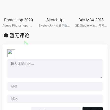
Photoshop 2020
SketchUp
3ds MAX 2013
Adobe Photoshop，简称“PS”，是由Adobe Systems开发和发行的图像处理软件。该软件主要处理以像素所构成的数字图像。使用其众多的编修与绘图工具，可以有效地进行图片编辑工作。ps有很多功能，在图像、图形、文字、视频、出版等各方面都有涉及。
SketchUp（又名草图大师）是一款3D模型设计软件，可以极其快速和方便地对三维创意进行创建、观察和修改，是专门为配合设计人员的设计过程而研发的。同时可以导出透视图、DWG或DXF格式的2D向量文件等尺寸正确的平面图形。它是一款超级优秀的建筑草图工具，简单易学强大。
3D Studio Max，常简称为3d Max或3ds MAX，是Discreet公司开发的（后被Autodesk公司合并）基于PC系统的三维动画渲染和制作软件。广泛应用于广告、影视、工业设计、建筑设计、多媒体制作、游戏、辅助教学以及工程可视化等领域。
暂无评论