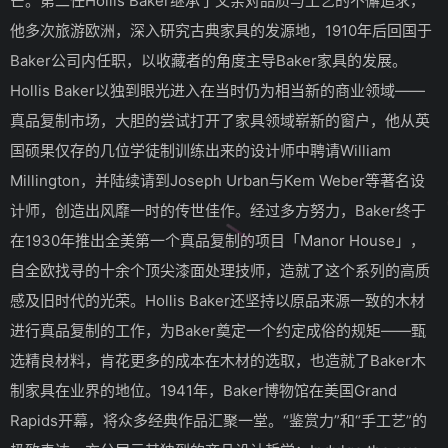
芒。第二任Hollis Baker继承了父亲对品质与工艺的不懈追求，
他多次旅游欧洲，深入研究古典家具的发源地，1910年后回国于
Baker公司内任职，以收藏者的角度主导Baker家具的发展。
Hollis Baker以独到眼光进入在当时仍为相当新的商业领域——
真品复制市场，大胆的尝试打开了家具领域崭新的窗户，他从英
国硕果仅存的几位学徒制训练出来的设计师中聘请William
Millington，并陆续请到Joseph Urban与Kem Weber等著名设
计师，创造出风靡一时的传世佳作。经过多方努力，Baker终于
在1930年推出全美第一个真品复制的项目「Manor House」，
自全欧找寻的十余个顶尖漆面处理技师，造就了这个系列的高质
感及旧时代的光荣。Hollis Baker还坚持以原品来源一致的木材
进行真品复制的工作，为Baker奠定一个约定成俗的规矩——甄
选精良材料，肯花更多的成本在木材的选取，也造就了Baker木
制家具在业界的地位。1941年，Baker博物馆在美国Grand
Rapids开幕，将众多经典作品汇聚一堂。“鉴赏力”和“手工艺”的