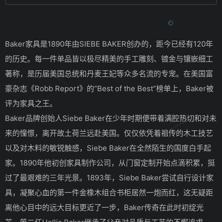
Baker家具是1890年由SIEBE BAKER创办的，距今已经有120年
的历史。每一件单品皆以极尽精美的手工雕刻、镀金与镶嵌细工
著称，是历届美国总统和丹麦王妃等众多名流的专宠。在美国富
豪杂志《Robb Report》的“Best of the Best”榜单上，Baker被
评为家具之王。
Baker品牌创始人Siebe Baker在少年时期便带着满腔热切和对未
来的憧憬，离开故土荷兰远赴美国。仅仅依凭着祖传的木工技艺
以及对木料的敏锐触感，Siebe Baker在全然陌生的国度白手起
家。1890年他初创家具制作公司，从门窗定制开始点滴积累，挺
过了最艰难的三年光景。1893年，Siebe Baker尝试自行设计家
具，凝聚心血的第一件金橡木组合书柜居然一炮而红，这无疑距
离他心目中的远大目标更近了一步，Baker传奇在此时初绽光