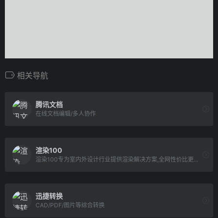
相关导航
腾讯文档
在线文档编辑/多人协作
渲染100
渲染100专为室内外设计行业提供渲染解决方案,全网性价比更高的云渲染平台,全天24小时一键提交,效果图云渲染平台哪家好_就来渲染100.
迅捷转换
CAD/PDF/图片等综合转换