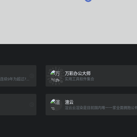
万彩办公大师
百度网盘是一款国民级产品，已连续9年为超过7亿用户提供稳定、安全的个人云存储服务，已实现电脑、手机、电视等多种终端场景的覆盖和互联，并支持多类型文件的备份、分享、查看和处理
实用工具软件集合
渲云