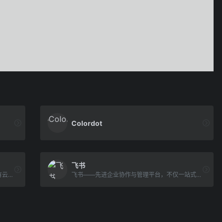
Colordot
飞书
渲云云渲染是目前国内唯一一家全面拥抱公有云的云渲染农场,致力于为效果图用户和影视动画用户提供专业高效的自助式云渲染服务.渲云云渲染农场按照核小时计费,能够无缝对接3d Max软件,支持vray渲染器、corona渲染器.《长津湖》、《金刚川》、《我和我的祖国》及《诛仙I》等热门大片的后期渲染任务,均由渲云担纲.
飞书——先进企业协作与管理平台，不仅一站式整合及时沟通、智能日历、音视频会议、飞书文档、云盘等办公协作套件，更提供飞书OKR、飞书招聘、飞书绩效等组织管理产品，让目标更清晰，信息流动更顺畅，每一个人工作更高效更愉悦。先进团队，先用飞书。