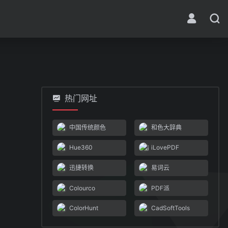
热门网址
中国传统颜色
和色大辞典
Hue360
iLovePDF
迅捷转换
易词云
Colourco
PDF派
ColorHunt
CadSoftTools