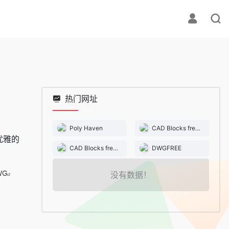
热门网址
Poly Haven
CAD Blocks free download
优雅的
CAD Blocks free download
DWGFREE
WG
没有数据！