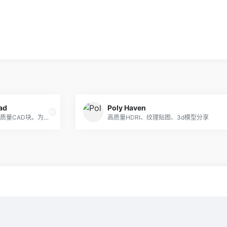
ad
Poly Haven
平面图、正视图和侧视图中的高质量CAD块。为建筑师、设计师、工程师和绘图员提供的最佳DWG文件。
高质量HDRI、纹理贴图、3d模型分享