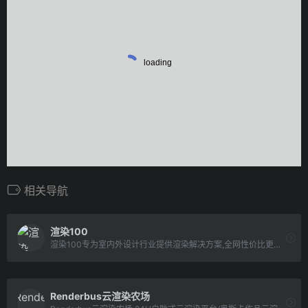
相关导航
渲染100
渲染100专为室内外设计行业提供渲染解决方案,全网性价比更高的云渲染平台,全天24小时一键提交,效果图云渲染平台哪家好_就来渲染100.
Renderbus云渲染农场