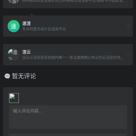
Renderbus云渲染农场,24H自助式云渲染平台/奥斯卡作品云渲染农场,全面支持3dsMax,Maya,Vray,Arnold等软件及插件,提供免费云渲染体验,渲染低至0.07元.
速渲
专业的室内设计云渲染平台
渲云
渲云云渲染是目前国内唯一一家全面拥抱公有云的云渲染农场,致力于为效果图用户和影视动画用户提供专业高效的自助式云渲染服务.渲云云渲染农场按照核小时计费,能够无缝对接3d Max软件,支持vray渲染器、corona渲染器.《长津湖》、《金刚川》、《我和我的祖国》及《诛仙I》等热门大片的后期渲染任务,均由渲云担纲.
暂无评论