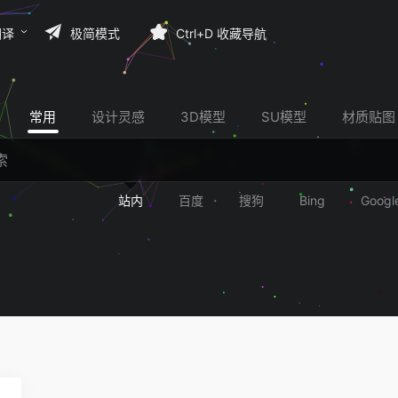
翻译
极简模式
Ctrl+D 收藏导航
常用
设计灵感
3D模型
SU模型
材质贴图
站内
百度
搜狗
Bing
Googl