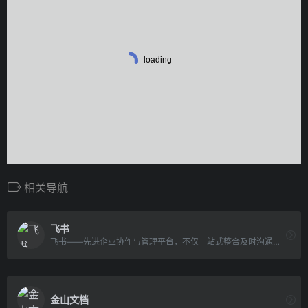
相关导航
飞书
飞书——先进企业协作与管理平台，不仅一站式整合及时沟通、智能日历、音视频会议、飞书文档、云盘等办公协作套件，更提供飞书OKR、飞书招聘、飞书绩效等组织管理产品，让目标更清晰，信息流动更顺畅，每一个人工作更高效更愉悦。先进团队，先用飞书。
金山文档