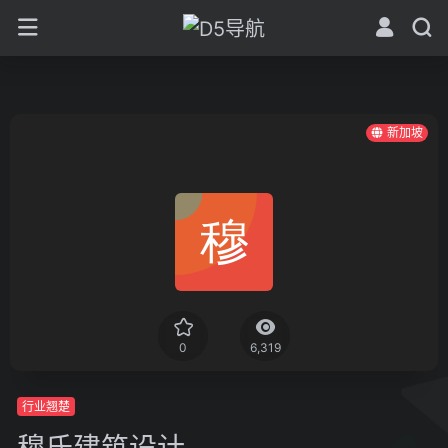
新加坡
0
6,319
行业翘楚
穆氏建筑设计