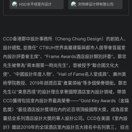
HSD水平线室内设计
刘伟婷设计师有限公司
CCD香港鄭中設計事務所（Cheng Chung Design）的創始人、
設計總監, 並擔任“ CTBUH世界高層建築與都市人居學會首届室
內設計評委會主席”、“Frame Awards酒店設計類別評委”。鄭忠
先生被譽為“資本圈第一時尚先生”，曾被授予“聯合國文化大
使”、“中國設計年度人物”、“Hall of Fame名人堂成員”、廣州美
術學院教授、2019年胡潤百富“產業領袖”等多個榮譽頭銜。鄭忠
先生以“東意西境”的設計理念享譽國際酒店室內設計領域，帶領
CCD獲得包括室內設計界最高榮譽——“Gold Key Awards（金鑰
匙獎）”最佳酒店設計獎項在內的近百項頂級國際大獎，成為首家
囊括全系列酒店設計大獎的華人設計公司。CCD在美國《室內設
計》雜誌2019年的全球酒店室內設計百大排名中名列第三， 綜合