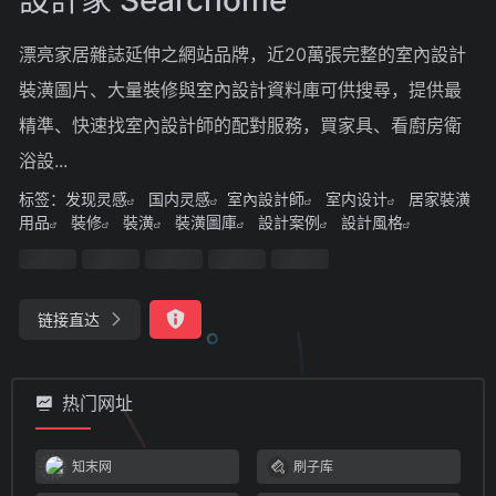
漂亮家居雜誌延伸之網站品牌，近20萬張完整的室內設計
裝潢圖片、大量裝修與室內設計資料庫可供搜尋，提供最
精準、快速找室內設計師的配對服務，買家具、看廚房衛
浴設...
标签：
发现灵感
国内灵感
室內設計師
室内设计
居家裝潢
用品
裝修
裝潢
裝潢圖庫
設計案例
設計風格
链接直达
热门网址
知末网
刷子库