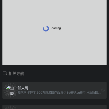
相关导航
知末网
知末网-拥有近500万效果图作品,提供3d模型,su模型,材质贴图,cad图纸,软件/插件等素材下载.是帮助设计师提升工作效率,学习成长,开拓眼界的交流社区.