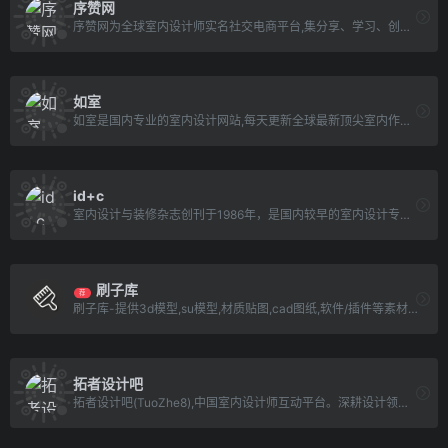
序赞网
序赞网为全球室内设计师实名社交电商平台,集分享、学习、创作、设计、灵感、素材、下载、视频、直播、材料供应、社交等设计师社交电商应用APP
如室
如室是国内专业的室内设计网站,每天更新全球最新顶尖室内作品,在这里你可以分享自己的设计作品,收藏你喜欢的灵感图到画夹,另外还提供丰富的室内设计学习资料。
id+c
室内设计与装修杂志创刊于1986年，是国内较早的室内设计专业杂志，杂志宗旨是传播建筑与室内文化，促进建筑与室内设计行业在中国的发展。定期向读者介绍优秀的国内外室内设计案例，展示国内外设计精品，介绍建筑与室内装修新知识、装饰新材料，使设计师了解建筑与室内设计的发展趋势；及时报道居室装修的流行趋势，不断推出优秀案例及居室用品，拓宽视野，提高设计能力。
刷子库
荐
刷子库-提供3d模型,su模型,材质贴图,cad图纸,软件/插件等素材下载.是帮助设计师提升工作效率,学习成长的交流社区.
拓者设计吧
拓者设计吧(TuoZhe8),中国室内设计师互动平台。深耕设计领域十二年,拓者吧聚集了400万设计师、室内设计师、效果图设计师、软装设计师、装修设计人,设计创意群体中具有较高的影响力与号召力！