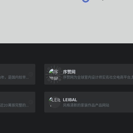
序赞网
室内设计与装修杂志创刊于1986年，是国内较早的室内设计专业杂志，杂志宗旨是传播建筑与室内文化，促进建筑与室内设计行业在中国的发展。定期向读者介绍优秀的国内外室内设计案例，展示国内外设计精品，介绍建筑与室内装修新知识、装饰新材料，使设计师了解建筑与室内设计的发展趋势；及时报道居室装修的流行趋势，不断推出优秀案例及居室用品，拓宽视野，提高设计能力。
LEIBAL
漂亮家居雜誌延伸之網站品牌，近20萬張完整的室內設計裝潢圖片、大量裝修與室內設計資料庫可供搜尋，提供最精準、快速找室內設計師的配對服務，買家具、看廚房衛浴設...
风格清新的家装作品产品网站