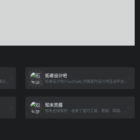
拓者设计吧
序赞网为全球室内设计师实名社交电商平台,集分享、学习、创作、设计、灵感、素材、下载、视频、直播、材料供应、社交等设计师社交电商应用APP
拓者设计吧(TuoZhe8),中国室内设计师互动平台。深耕设计领域十二年,拓者吧聚集了400万设计师、室内设计师、效果图设计师、软装设计师、装修设计人,设计创意群体中具有较高的影响力与号召力！
知末灵感
知末全球案例 - 收录了室内工装、家装、软装、景观设计、国内外建筑案例,学习优秀获奖作品,了解大师设计思维就上知末网.