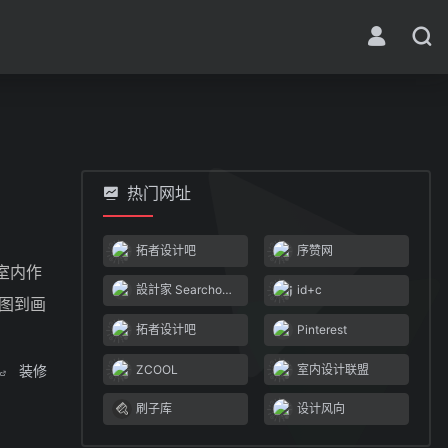
热门网址
拓者设计吧
序赞网
室内作
設計家 Searchome
id+c
感图到画
拓者设计吧
Pinterest
ZCOOL
室内设计联盟
装修
刷子库
设计风向