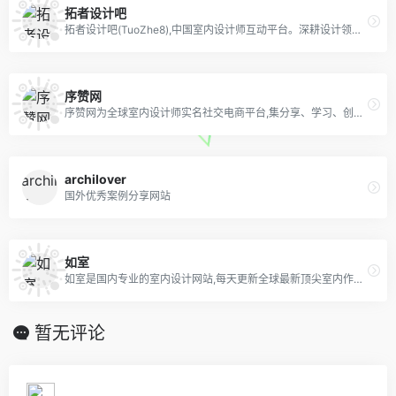
拓者设计吧
拓者设计吧(TuoZhe8),中国室内设计师互动平台。深耕设计领域十二年,拓者吧聚集了400万设计师、室内设计师、效果图设计师、软装设计师、装修设计人,设计创意群体中具有较高的影响力与号召力！
序赞网
序赞网为全球室内设计师实名社交电商平台,集分享、学习、创作、设计、灵感、素材、下载、视频、直播、材料供应、社交等设计师社交电商应用APP
archilover
国外优秀案例分享网站
如室
如室是国内专业的室内设计网站,每天更新全球最新顶尖室内作品,在这里你可以分享自己的设计作品,收藏你喜欢的灵感图到画夹,另外还提供丰富的室内设计学习资料。
暂无评论