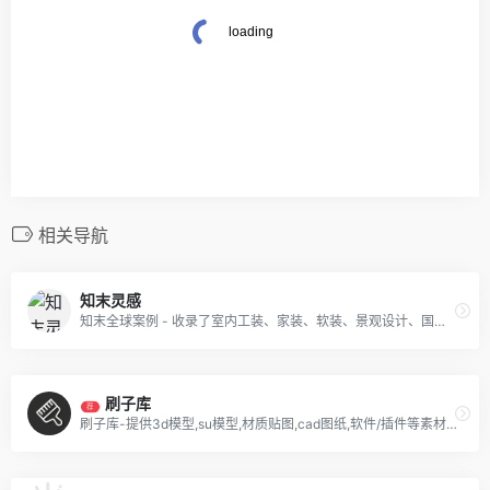
相关导航
知末灵感
知末全球案例 - 收录了室内工装、家装、软装、景观设计、国内外建筑案例,学习优秀获奖作品,了解大师设计思维就上知末网.
刷子库
荐
刷子库-提供3d模型,su模型,材质贴图,cad图纸,软件/插件等素材下载.是帮助设计师提升工作效率,学习成长的交流社区.