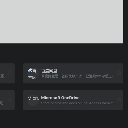
百度网盘
微云是腾讯公司为用户精心打造的一项智能云服务, 您可以通过微云方便地在手机和电脑之间同步文件、推送照片和传输数据。
百度网盘是一款国民级产品，已连续9年为超过7亿用户提供稳定、安全的个人云存储服务，已实现电脑、手机、电视等多种终端场景的覆盖和互联，并支持多类型文件的备份、分享、查看和处理
Microsoft OneDrive
坚果云是一款提供网盘|云盘|云服务的团队协助软件,可随时随地实现共享文件夹。坚果云网盘支持移动办公,协同办公,文件同步,数据备份,智能管理,在线编辑等功能。
Store photos and docs online. Access them from any PC, Mac or phone. Create and work together on Word, Excel or PowerPoint documents.