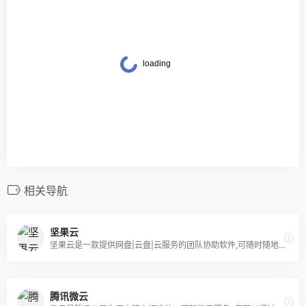
相关导航
坚果云
坚果云是一款提供网盘|云盘|云服务的团队协助软件,可随时随地实现共享文件夹。坚果云网盘支持移动办公,协同办公,文件同步,数据备份,智能管理,在线编辑等功能。
腾讯微云