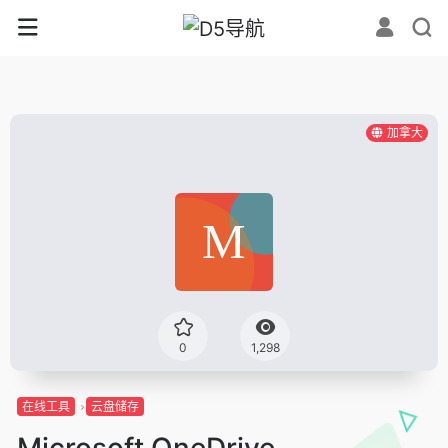
加拿大
0
1,298
在线工具
云盘储存
Microsoft OneDrive